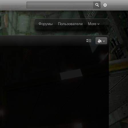
Форумы
Пользователи
More