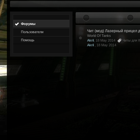
Форумы
Чит (мод) Лазерный прицел д
Пользователи
World Of Tanks
Помощь
Akril
, 18 May 2014
Читы для W
Akril
,
18 May 2014