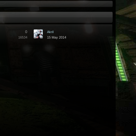
0
Akril
16534
15 May 2014