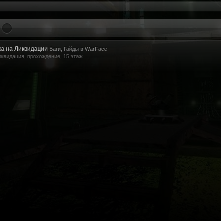
а на Ликвидации
Баги, Гайды в WarFace
иквидация
,
прохождение
,
15 этаж