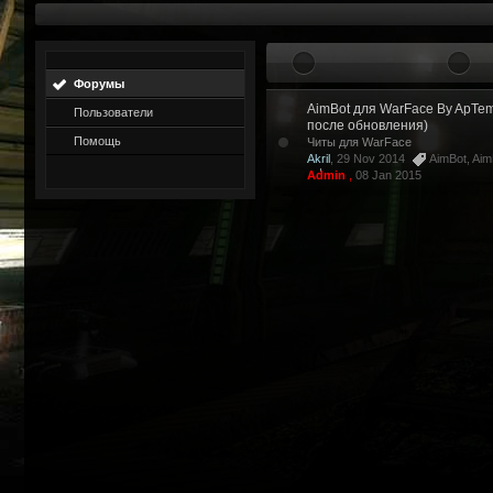
Форумы
AimBot для WarFace By ApTe
Пользователи
после обновления)
Помощь
Читы для WarFace
Akril
, 29 Nov 2014
AimBot
,
Aim
Admin
,
08 Jan 2015