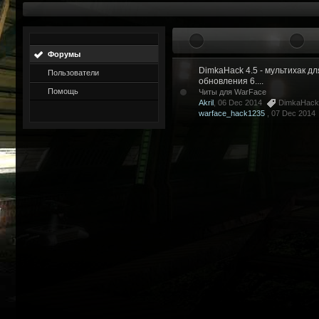
Форумы
DimkaHack 4.5 - мультихак дл
Пользователи
обновления 6....
Помощь
Читы для WarFace
Akril
, 06 Dec 2014
DimkaHack
warface_hack1235
,
07 Dec 2014