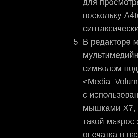
для просмотра
поскольку A4
синтаксическ
В редакторе 
мультимедийн
символом под
<Media_Volum
с использова
мышками X7, 
такой макрос 
опечатка в на