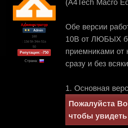
(A4Tech Macro Edi
Обе версии рабо
Администратор
160
10B от ЛЮБЫХ б
: 13d 5h 34m 51s
50
приемниками от
Репутация: -750
Страна:
сразу и без вся
1. Основная верси
Пожалуйста
Во
чтобы увидеть