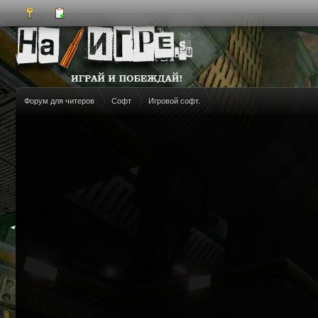
Форум для читеров
Софт
Игровой софт.