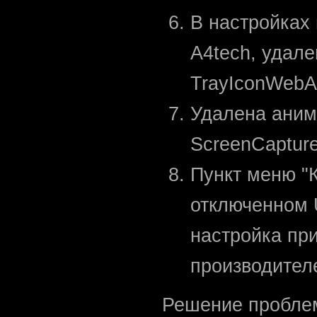
В настройках
A4tech, удал
TrayIconWebAd
Удалена аним
ScreenCapture
Пункт меню "
отключенном 
настройка пр
производител
Решение проблем