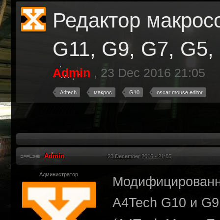
Редактор макрос
G11, G9, G7, G5,
Admin
,
23 Dec 2016 21:05
A4tech
макрос
G10
oscar mouse editor
Admin
23 December 2016 - 21:05
Администратор
Модифицированн
A4Tech G10 и G9