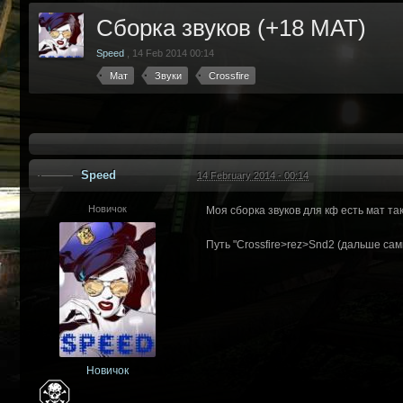
Сборка звуков (+18 МАТ)
Speed
,
14 Feb 2014 00:14
Мат
Звуки
Crossfire
Speed
14 February 2014 - 00:14
Новичок
Моя сборка звуков для кф есть мат та
Путь "Crossfire>rez>Snd2 (дальше са
Новичок