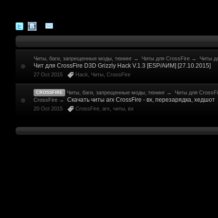
Читы, баги, запрещенные моды, тюнинг
→
Читы для CrossFire
→
Читы д
Чит для CrossFire D3D Grizzly Hack V.1.3 [ESP/АИМ] [27.10.2015]
27 Oct 2015
Hack
,
Читы
,
CrossFire
Читы, баги, запрещенные моды, тюнинг
→
Читы для CrossFi
CROSSFIRE
Скачать читы arx CrossFire - вх, перезарядка, хедшот
CrossFire
→
20 Oct 2015
CrossFire
,
arx
,
читы
,
вх