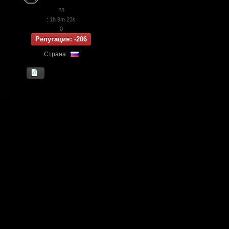
28
: 1h 9m 23s
0
Репутация: -206
Страна: