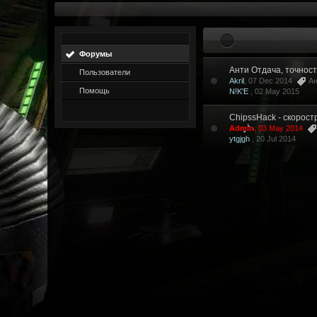
Форумы
Анти Отдача, точност
Пользователи
Akril
, 07 Dec 2014
А
Помощь
N!K'E
,
02 May 2015
ChipssHack - скорост
Admin
, 03 May 2014
ytgjgh
,
20 Jul 2014