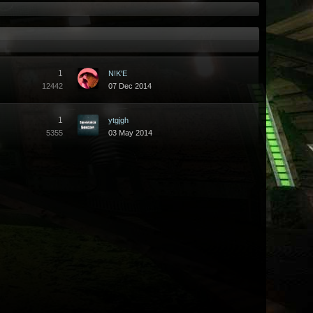
1
N!K'E
12442
07 Dec 2014
1
ytgjgh
5355
03 May 2014