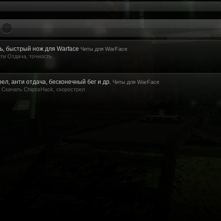
ь, быстрый нож для Warface
Читы для WarFace
нти Отдача
,
точность
рел, анти отдача, бесконечный бег и др.
Читы для WarFace
Скачать ChipssHack
,
скорострел