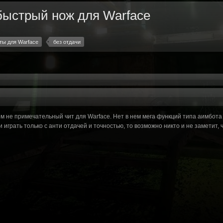
 быстрый нож для Warface
ты для Warface
без отдачи
 не примечательный чит для Warface. Нет в нем мега функций типа аимбота и
 играть только с анти отдачей и точностью, то возможно никто и не заметит, 