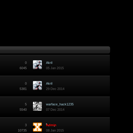
0
Akril
6045
05 Jan 2015
0
Akril
5381
29 Dec 2014
5
warface_hack1235
5540
07 Dec 2014
3
Admin
10735
08 Jan 2015