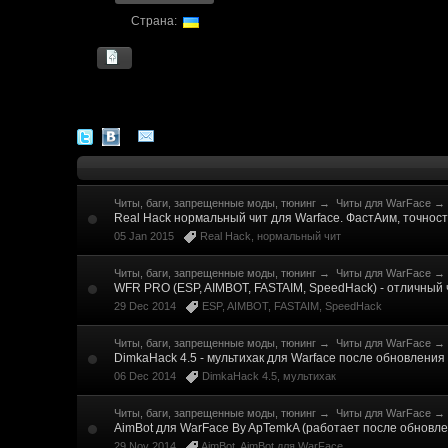
Страна:
Читы, баги, запрещенные моды, тюнинг
→
Читы для WarFace
→
Real Hack нормальный чит для Warface. ФастАим, точност
05 Jan 2015
Real Hack
,
нормальный чит
Читы, баги, запрещенные моды, тюнинг
→
Читы для WarFace
→
WFR PRO (ESP, AIMBOT, FASTAIM, SpeedHack) - отличный 
29 Dec 2014
ESP
,
AIMBOT
,
FASTAIM
,
SpeedHack
Читы, баги, запрещенные моды, тюнинг
→
Читы для WarFace
→
DimkaHack 4.5 - мультихак для Warface после обновления 
06 Dec 2014
DimkaHack 4.5
,
мультихак
Читы, баги, запрещенные моды, тюнинг
→
Читы для WarFace
→
AimBot для WarFace By ApTemkA (работает после обновл
29 Nov 2014
AimBot
,
AimBot для WarFace