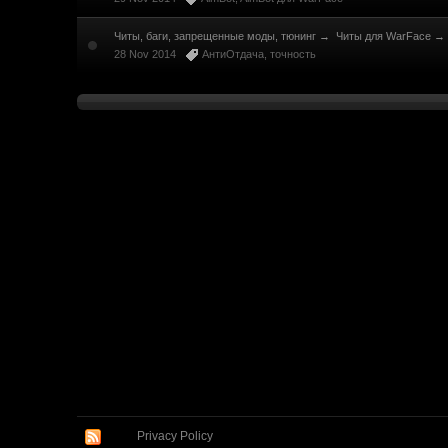
Читы, баги, запрещенные моды, тюнинг
→
Читы для WarFace
→
28 Nov 2014
АнтиОтдача
,
точность
Privacy Policy