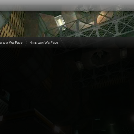
ы для WarFace
Читы для WarFace