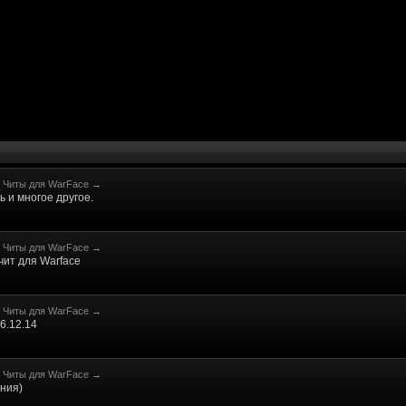
Читы для WarFace
→
ь и многое другое.
Читы для WarFace
→
чит для Warface
Читы для WarFace
→
6.12.14
Читы для WarFace
→
ения)