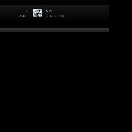
0
Akril
4561
28 Nov 2014