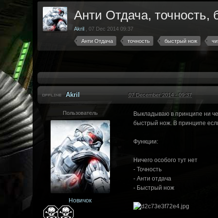
Анти Отдача, точность,
Akril
,
07 Dec 2014 09:37
Анти Отдача
точность
быстрый нож
чи
Akril
07 December 2014 - 09:37
Пользователь
Выкладываю в принципе ни чем
быстрый нож. В принципе если
Функции:
Ничего особого тут нет
- Точность
- Анти отдача
- Быстрый нож
Новичок