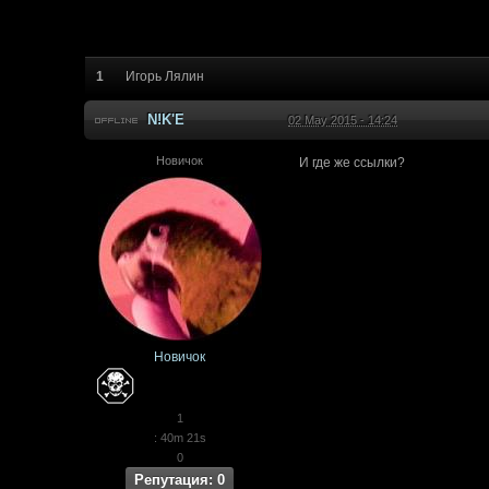
1
Игорь Лялин
N!K'E
02 May 2015 - 14:24
Новичок
И где же ссылки?
Новичок
1
: 40m 21s
0
Репутация: 0