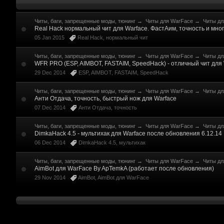
Читы, баги, запрещенные моды, тюнинг
→
Читы для WarFace
→
Читы дл
Real Hack нормальный чит для Warface. ФастАим, точность и мног
05 Jan 2015
Real Hack
,
нормальный чит
Читы, баги, запрещенные моды, тюнинг
→
Читы для WarFace
→
Читы дл
WFR PRO (ESP, AIMBOT, FASTAIM, SpeedHack) - отличный чит для
29 Dec 2014
ESP
,
AIMBOT
,
FASTAIM
,
SpeedHack
Читы, баги, запрещенные моды, тюнинг
→
Читы для WarFace
→
Читы дл
Анти Отдача, точность, быстрый нож для Warface
07 Dec 2014
Анти Отдача
,
точность
Читы, баги, запрещенные моды, тюнинг
→
Читы для WarFace
→
Читы дл
DimkaHack 4.5 - мультихак для Warface после обновления 6.12.14
06 Dec 2014
DimkaHack 4.5
,
мультихак
Читы, баги, запрещенные моды, тюнинг
→
Читы для WarFace
→
Читы дл
AimBot для WarFace By ApTemkA (работает после обновления)
29 Nov 2014
AimBot
,
AimBot для WarFace