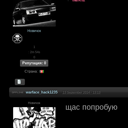
Новичок
1
: 2m 54s
0
Репутация: 0
Страна:
warface_hack1235
13 September 2014 - 13:13
Новичок
щас попробую