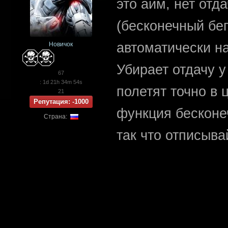
это аим, нет отд
(бесконечный бег
автоматически на
Новичок
Убирает отдачу 
67
: 1d 21h 34m 54s
полетят точно в 
21
Репутация: -1000
функция бесконе
Страна:
так что отписывай