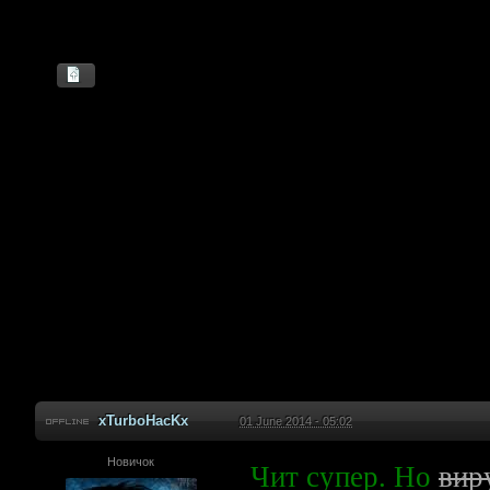
xTurboHacKx
01 June 2014 - 05:02
Новичок
Чит супер. Но
вир