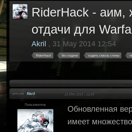
RiderHack - аим, 
отдачи для Warfa
Akril
,
31 May 2014 12:54
RiderHack
без отдачи
ходить сквозь стены
ч
Akril
31 May 2014 - 12:54
Пользователь
Обновленная вер
имеет множество