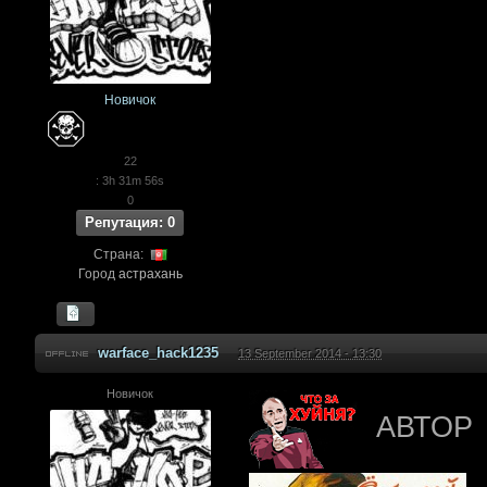
Новичок
22
: 3h 31m 56s
0
Репутация: 0
Страна:
Город
астрахань
warface_hack1235
13 September 2014 - 13:30
Новичок
АВТОР