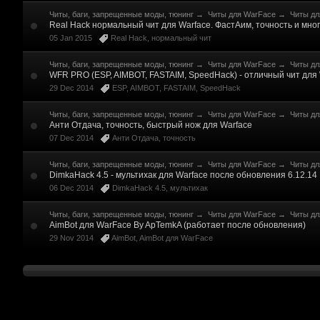
Читы, баги, запрещенные моды, тюнинг
→
Читы для WarFace
→
Читы дл
Real Hack нормальный чит для Warface. ФастАим, точность и мног
05 Jan 2015
Real Hack
,
нормальный чит
Читы, баги, запрещенные моды, тюнинг
→
Читы для WarFace
→
Читы дл
WFR PRO (ESP, AIMBOT, FASTAIM, SpeedHack) - отличный чит для
29 Dec 2014
ESP
,
AIMBOT
,
FASTAIM
,
SpeedHack
Читы, баги, запрещенные моды, тюнинг
→
Читы для WarFace
→
Читы дл
Анти Отдача, точность, быстрый нож для Warface
07 Dec 2014
Анти Отдача
,
точность
Читы, баги, запрещенные моды, тюнинг
→
Читы для WarFace
→
Читы дл
DimkaHack 4.5 - мультихак для Warface после обновления 6.12.14
06 Dec 2014
DimkaHack 4.5
,
мультихак
Читы, баги, запрещенные моды, тюнинг
→
Читы для WarFace
→
Читы дл
AimBot для WarFace By ApTemkA (работает после обновления)
29 Nov 2014
AimBot
,
AimBot для WarFace