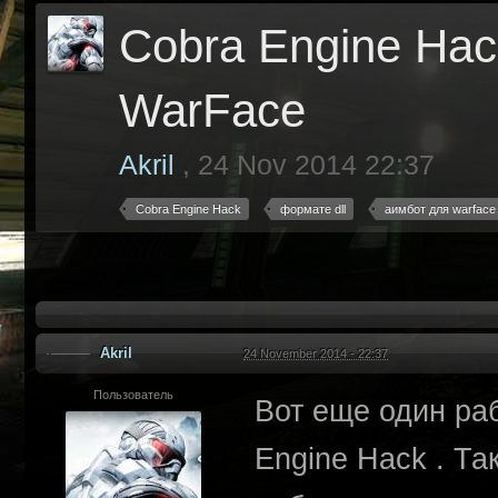
Cobra Engine Hac
WarFace
Akril
,
24 Nov 2014 22:37
Cobra Engine Hack
формате dll
аимбот для warface
Akril
24 November 2014 - 22:37
Пользователь
Вот еще один ра
Engine Hack . Та