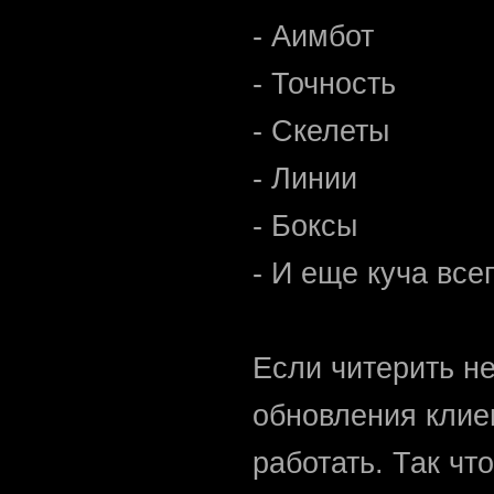
- Аимбот
- Точность
- Скелеты
- Линии
- Боксы
- И еще куча все
Если читерить не
обновления клиен
работать. Так чт