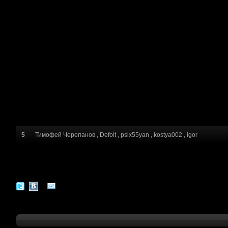
5
Тимофей Черепанов
,
Defolt
,
psix55yan
,
kostya002
,
igor