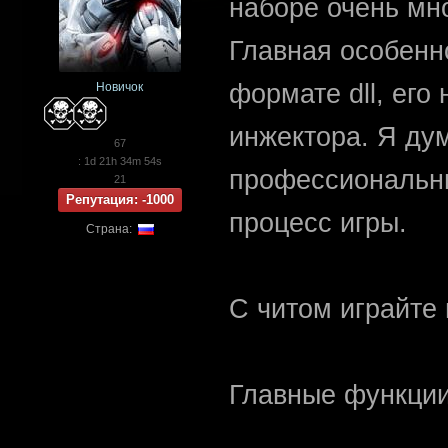
наборе очень мн
Главная особенно
формате dll, его
Новичок
инжектора. Я ду
67
: 1d 21h 34m 54s
профессиональны
21
Репутация: -1000
процесс игры.
Страна:
С читом играйте 
Главные функции